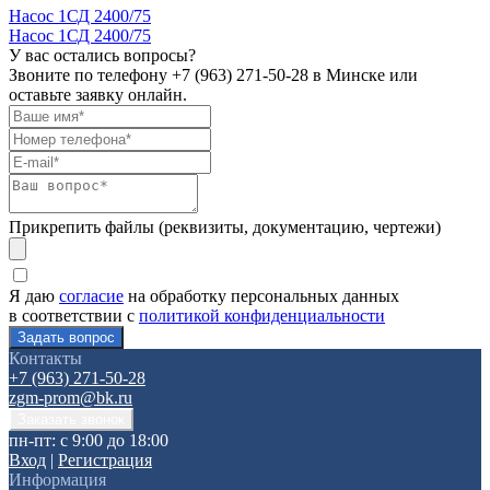
Насос 1СД 2400/75
Насос 1СД 2400/75
У вас остались вопросы?
Звоните по телефону
+7 (963) 271-50-28
в Минске или
оставьте заявку онлайн.
Прикрепить файлы (реквизиты, документацию, чертежи)
Я даю
согласие
на обработку персональных данных
в соответствии с
политикой конфиденциальности
Контакты
+7 (963) 271-50-28
zgm-prom@bk.ru
пн-пт: с 9:00 до 18:00
Вход
|
Регистрация
Информация