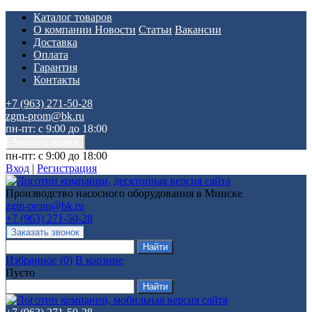
Каталог товаров
О компании
Новости
Статьи
Вакансии
Доставка
Оплата
Гарантия
Контакты
+7 (963) 271-50-28
zgm-prom@bk.ru
пн-пт: с 9:00 до 18:00
пн-пт: с 9:00 до 18:00
Вход
|
Регистрация
Производство насосного оборудования в Минске
zgm-prom@bk.ru
+7 (963) 271-50-28
Избранное
(
0
)
В корзине
Пусто