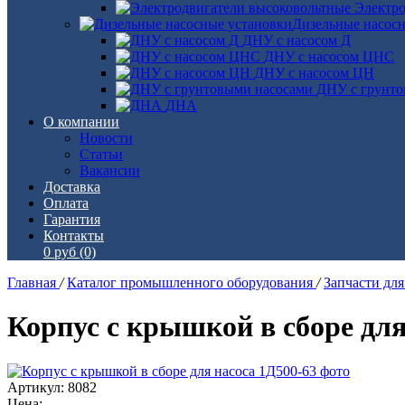
Электро
Дизельные насос
ДНУ с насосом Д
ДНУ с насосом ЦНС
ДНУ с насосом ЦН
ДНУ с грунто
ДНА
О компании
Новости
Статьи
Вакансии
Доставка
Оплата
Гарантия
Контакты
0 руб
(0)
Главная
/
Каталог промышленного оборудования
/
Запчасти дл
Корпус с крышкой в сборе для
Артикул: 8082
Цена: