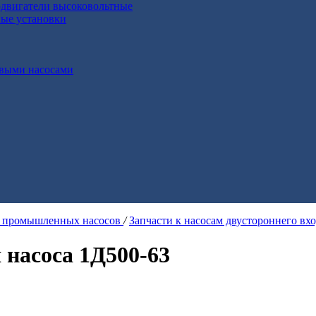
двигатели высоковольтные
ные установки
выми насосами
я промышленных насосов
/
Запчасти к насосам двустороннего вх
 насоса 1Д500-63