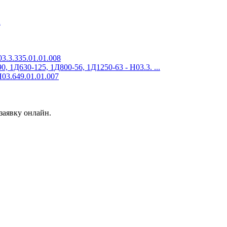
2
3.3.335.01.01.008
 1Д630-125, 1Д800-56, 1Д1250-63 - Н03.3. ...
03.649.01.01.007
заявку онлайн.