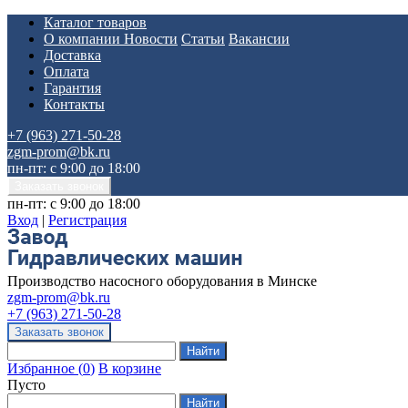
Каталог товаров
О компании
Новости
Статьи
Вакансии
Доставка
Оплата
Гарантия
Контакты
+7 (963) 271-50-28
zgm-prom@bk.ru
пн-пт: с 9:00 до 18:00
пн-пт: с 9:00 до 18:00
Вход
|
Регистрация
Производство насосного оборудования в Минске
zgm-prom@bk.ru
+7 (963) 271-50-28
Избранное
(
0
)
В корзине
Пусто