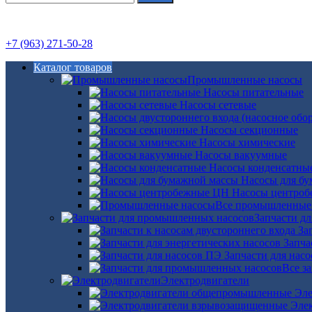
+7 (963) 271-50-28
Каталог товаров
Промышленные насосы
Насосы питательные
Насосы сетевые
Насосы секционные
Насосы химические
Насосы вакуумные
Насосы конденсатны
Насосы для б
Насосы центро
Все промышленные
Запчасти д
За
Запча
Запчасти для нас
Все з
Электродвигатели
Эле
Эле