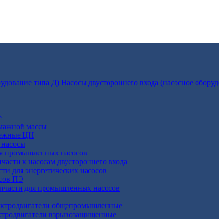
Насосы двустороннего входа (насосное оборуд
е
умажной массы
бежные ЦН
 насосы
ля промышленных насосов
пчасти к насосам двустороннего входа
сти для энергетических насосов
осов ПЭ
апчасти для промышленных насосов
ктродвигатели общепромышленные
ктродвигатели взрывозащищенные