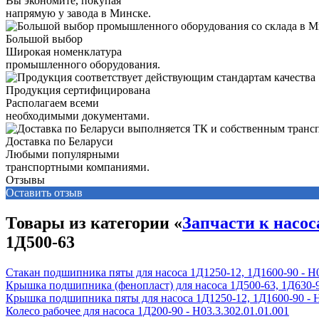
Вы экономите, покупая
напрямую у завода в Минске.
Большой выбор
Широкая номенклатура
промышленного оборудования.
Продукция сертифицирована
Располагаем всеми
необходимыми документами.
Доставка по Беларуси
Любыми популярными
транспортными компаниями.
Отзывы
Оставить отзыв
Товары из категории «
Запчасти к насос
1Д500-63
Стакан подшипника пяты для насоса 1Д1250-12, 1Д1600-90 - Н0
Крышка подшипника (фенопласт) для насоса 1Д500-63, 1Д630-90,
Крышка подшипника пяты для насоса 1Д1250-12, 1Д1600-90 - Н
Колесо рабочее для насоса 1Д200-90 - H03.3.302.01.01.001