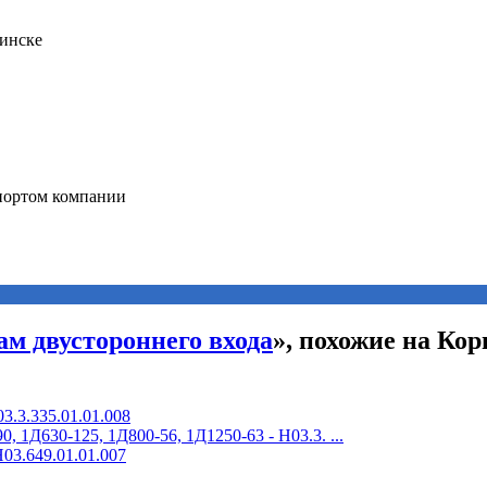
ам двустороннего входа
», похожие на Кор
3.3.335.01.01.008
 1Д630-125, 1Д800-56, 1Д1250-63 - Н03.3. ...
03.649.01.01.007