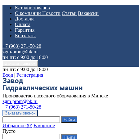
Каталог товаров
О компании
Новости
Статьи
Вакансии
Доставка
Оплата
Гарантия
Контакты
+7 (963) 271-50-28
zgm-prom@bk.ru
пн-пт: с 9:00 до 18:00
пн-пт: с 9:00 до 18:00
Вход
|
Регистрация
Производство насосного оборудования в Минске
zgm-prom@bk.ru
+7 (963) 271-50-28
Избранное
(
0
)
В корзине
Пусто