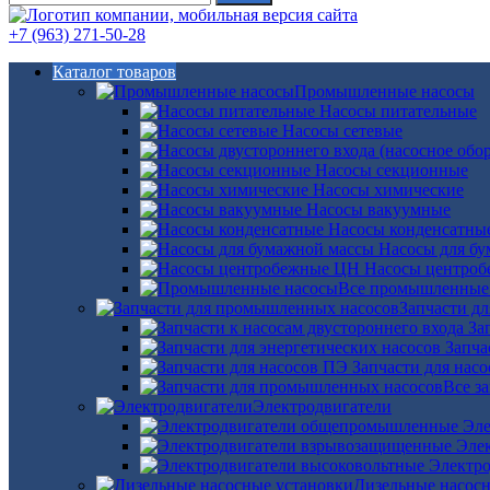
+7 (963) 271-50-28
Каталог товаров
Промышленные насосы
Насосы питательные
Насосы сетевые
Насосы секционные
Насосы химические
Насосы вакуумные
Насосы конденсатны
Насосы для б
Насосы центро
Все промышленные
Запчасти д
За
Запча
Запчасти для нас
Все з
Электродвигатели
Эле
Эле
Электро
Дизельные насос