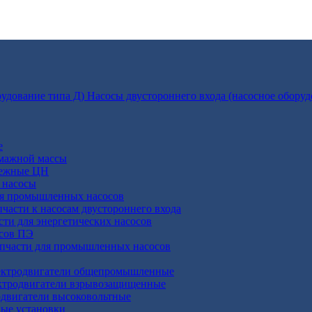
Насосы двустороннего входа (насосное оборуд
е
умажной массы
бежные ЦН
 насосы
ля промышленных насосов
пчасти к насосам двустороннего входа
сти для энергетических насосов
осов ПЭ
апчасти для промышленных насосов
ктродвигатели общепромышленные
ктродвигатели взрывозащищенные
двигатели высоковольтные
ные установки