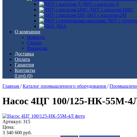
ДНУ с насосом Д
ДНУ с насосом ЦНС
ДНУ с насосом ЦН
ДНУ с грунто
ДНА
О компании
Новости
Статьи
Вакансии
Доставка
Оплата
Гарантия
Контакты
0 руб
(0)
Главная
/
Каталог промышленного оборудования
/
Промышленн
Насос 4ЦГ 100/125-НК-55М-4
Артикул: 315
Цена:
3 340 600
руб.