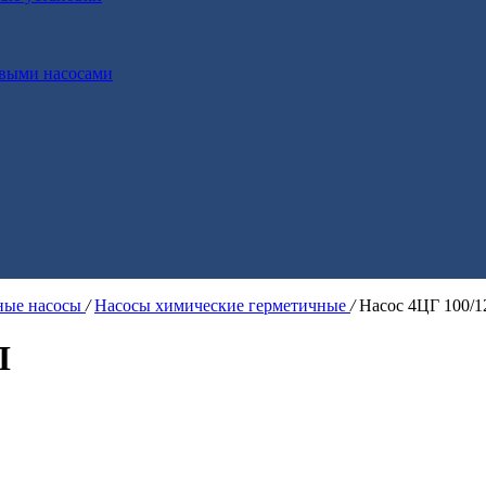
выми насосами
ые насосы
/
Насосы химические герметичные
/
Насос 4ЦГ 100/
Л