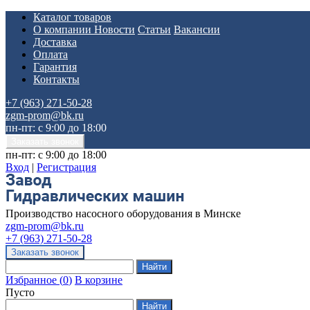
Каталог товаров
О компании
Новости
Статьи
Вакансии
Доставка
Оплата
Гарантия
Контакты
+7 (963) 271-50-28
zgm-prom@bk.ru
пн-пт: с 9:00 до 18:00
пн-пт: с 9:00 до 18:00
Вход
|
Регистрация
Производство насосного оборудования в Минске
zgm-prom@bk.ru
+7 (963) 271-50-28
Избранное
(
0
)
В корзине
Пусто