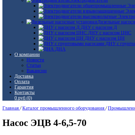
Электродвигатели
Эле
Эле
Электро
Дизельные насос
ДНУ с насосом Д
ДНУ с насосом ЦНС
ДНУ с насосом ЦН
ДНУ с грунто
ДНА
О компании
Новости
Статьи
Вакансии
Доставка
Оплата
Гарантия
Контакты
0 руб
(0)
Главная
/
Каталог промышленного оборудования
/
Промышленн
Насос ЭЦВ 4-6,5-70