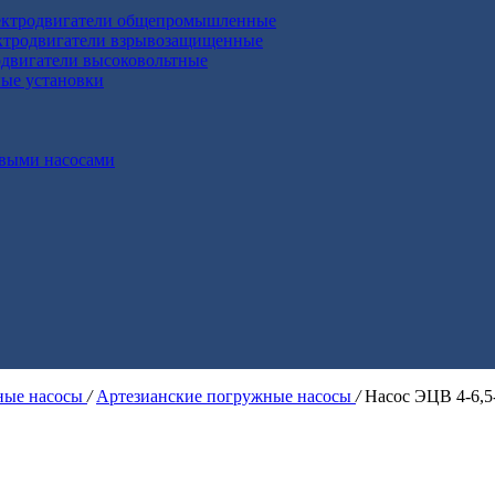
ктродвигатели общепромышленные
ктродвигатели взрывозащищенные
двигатели высоковольтные
ные установки
выми насосами
ые насосы
/
Артезианские погружные насосы
/
Насос ЭЦВ 4-6,5