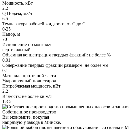
Мощность, кВт
2.2
Q Подача, м3/ч
6.5
Температура рабочей жидкости, от С до С
0-25
Напор, м
70
Исполнение по монтажу
вертикальный
Объемная концентрация твердых фракций: не более %
0,01
Содержание твердых фракций размером: не более мм
0,1
Материал проточной части
Ударопрочный полистирол
Потребляемая мощность, кВт
2,2
Вязкость: не более кв.м/с
1сСт
Собственное производство
Вы экономите, покупая
напрямую у завода в Минске.