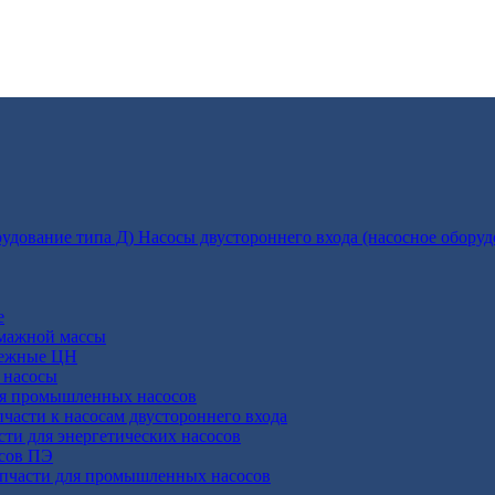
Насосы двустороннего входа (насосное оборуд
е
умажной массы
бежные ЦН
 насосы
ля промышленных насосов
пчасти к насосам двустороннего входа
сти для энергетических насосов
осов ПЭ
апчасти для промышленных насосов