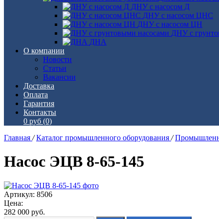
ДНУ с насосом Д
ДНУ с насосом ЦНС
ДНУ с насосом ЦН
ДНУ с грунто
ДНА
О компании
Новости
Статьи
Вакансии
Доставка
Оплата
Гарантия
Контакты
0 руб
(0)
Главная
/
Каталог промышленного оборудования
/
Промышленн
Насос ЭЦВ 8-65-145
Артикул: 8506
Цена:
282 000
руб.