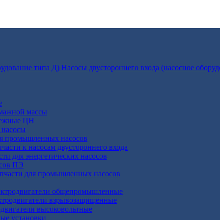
Насосы двустороннего входа (насосное оборуд
е
умажной массы
бежные ЦН
 насосы
ля промышленных насосов
пчасти к насосам двустороннего входа
сти для энергетических насосов
осов ПЭ
апчасти для промышленных насосов
ктродвигатели общепромышленные
ктродвигатели взрывозащищенные
двигатели высоковольтные
ные установки