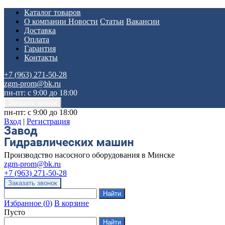
Каталог товаров
О компании
Новости
Статьи
Вакансии
Доставка
Оплата
Гарантия
Контакты
+7 (963) 271-50-28
zgm-prom@bk.ru
пн-пт: с 9:00 до 18:00
пн-пт: с 9:00 до 18:00
Вход
|
Регистрация
Производство насосного оборудования в Минске
zgm-prom@bk.ru
+7 (963) 271-50-28
Избранное
(
0
)
В корзине
Пусто