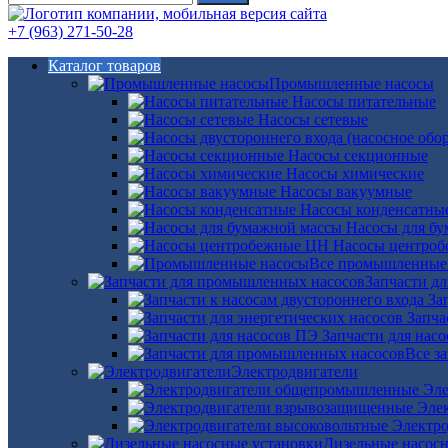
+7 (963) 271-50-28
Каталог товаров
Промышленные насосы
Насосы питательные
Насосы сетевые
Насосы секционные
Насосы химические
Насосы вакуумные
Насосы конденсатны
Насосы для б
Насосы центро
Все промышленные
Запчасти д
За
Запча
Запчасти для нас
Все з
Электродвигатели
Эле
Эле
Электро
Дизельные насос