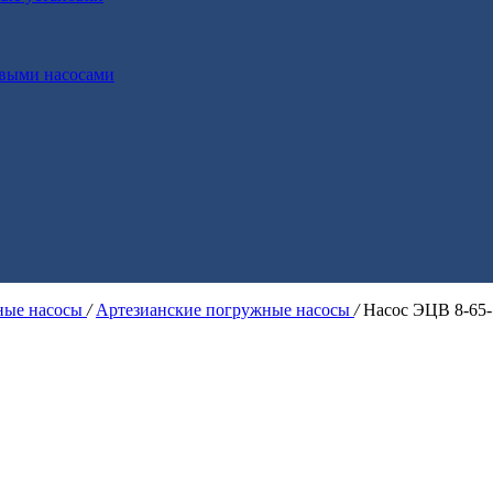
выми насосами
ые насосы
/
Артезианские погружные насосы
/
Насос ЭЦВ 8-65-