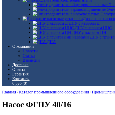
Электродвигатели
Эле
Эле
Электро
Дизельные насос
ДНУ с насосом Д
ДНУ с насосом ЦНС
ДНУ с насосом ЦН
ДНУ с грунто
ДНА
О компании
Новости
Статьи
Вакансии
Доставка
Оплата
Гарантия
Контакты
0 руб
(0)
Главная
/
Каталог промышленного оборудования
/
Промышленн
Насос ФГПУ 40/16