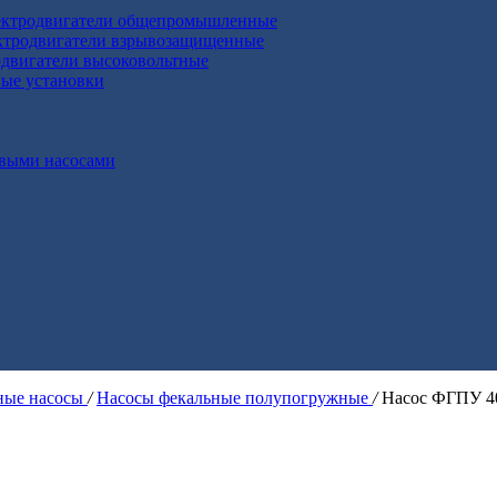
ктродвигатели общепромышленные
ктродвигатели взрывозащищенные
двигатели высоковольтные
ные установки
выми насосами
ые насосы
/
Насосы фекальные полупогружные
/
Насос ФГПУ 4