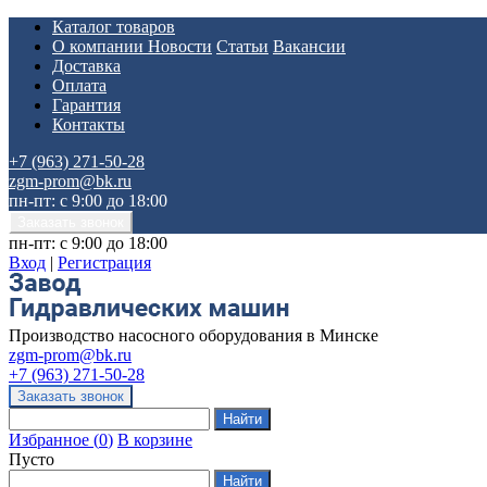
Каталог товаров
О компании
Новости
Статьи
Вакансии
Доставка
Оплата
Гарантия
Контакты
+7 (963) 271-50-28
zgm-prom@bk.ru
пн-пт: с 9:00 до 18:00
пн-пт: с 9:00 до 18:00
Вход
|
Регистрация
Производство насосного оборудования в Минске
zgm-prom@bk.ru
+7 (963) 271-50-28
Избранное
(
0
)
В корзине
Пусто