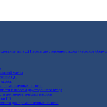
Насосы двустороннего входа (насосное оборуд
е
умажной массы
бежные ЦН
 насосы
ля промышленных насосов
пчасти к насосам двустороннего входа
сти для энергетических насосов
осов ПЭ
апчасти для промышленных насосов