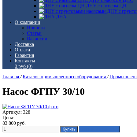
ДНУ с насосом ЦНС
ДНУ с насосом ЦН
ДНУ с грунто
ДНА
О компании
Новости
Статьи
Вакансии
Доставка
Оплата
Гарантия
Контакты
0 руб
(0)
Главная
/
Каталог промышленного оборудования
/
Промышленн
Насос ФГПУ 30/10
Артикул: 328
Цена:
83 800
руб.