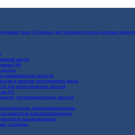
Насосы двустороннего входа (насосное оборуд
е
умажной массы
бежные ЦН
 насосы
ля промышленных насосов
пчасти к насосам двустороннего входа
сти для энергетических насосов
осов ПЭ
апчасти для промышленных насосов
ктродвигатели общепромышленные
ктродвигатели взрывозащищенные
двигатели высоковольтные
ные установки