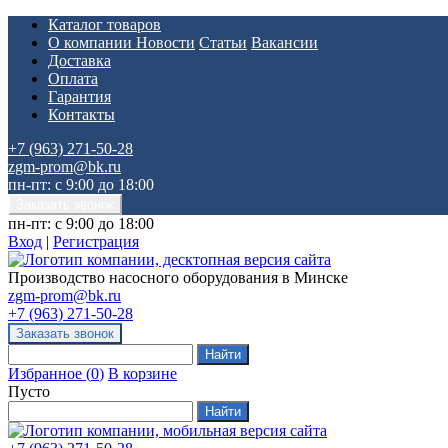
Каталог товаров
О компании
Новости
Статьи
Вакансии
Доставка
Оплата
Гарантия
Контакты
+7 (963) 271-50-28
zgm-prom@bk.ru
пн-пт: с 9:00 до 18:00
пн-пт: с 9:00 до 18:00
Вход
|
Регистрация
Производство насосного оборудования в Минске
zgm-prom@bk.ru
+7 (963) 271-50-28
Избранное
(
0
)
В корзине
Пусто