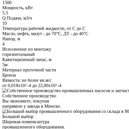
1500
Мощность, кВт
5.5
Q Подача, м3/ч
10
Температура рабочей жидкости, от С до С
Масло, нефть, мазут - до 70°С, ДТ - до 40°С
Напор, м
4
Исполнение по монтажу
горизонтальный
Кавитационный запас, м
5м
Материал проточной части
Бронза
Вязкость: не более кв.м/с
от 0,018х10^-4 до 22,00х10^-4
Собственное производство
Вы экономите, покупая
напрямую у завода в Минске.
Большой выбор
Широкая номенклатура
промышленного оборудования.