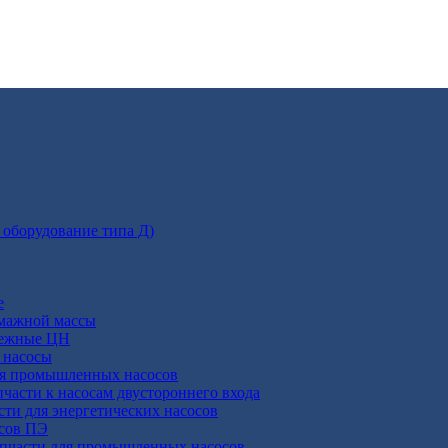
 оборудование типа Д)
е
умажной массы
бежные ЦН
 насосы
ля промышленных насосов
пчасти к насосам двустороннего входа
сти для энергетических насосов
осов ПЭ
апчасти для промышленных насосов