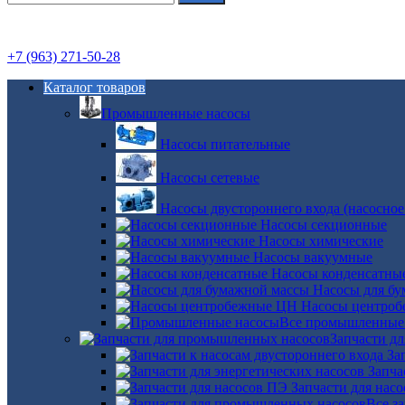
+7 (963) 271-50-28
Каталог товаров
Промышленные насосы
Насосы питательные
Насосы сетевые
Насосы двустороннего входа (насосное
Насосы секционные
Насосы химические
Насосы вакуумные
Насосы конденсатны
Насосы для б
Насосы центро
Все промышленные
Запчасти д
За
Запча
Запчасти для нас
Все з