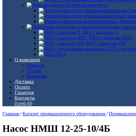
Электродвигатели
Эле
Эле
Электро
Дизельные насос
ДНУ с насосом Д
ДНУ с насосом ЦНС
ДНУ с насосом ЦН
ДНУ с грунто
ДНА
О компании
Новости
Статьи
Вакансии
Доставка
Оплата
Гарантия
Контакты
0 руб
(0)
Главная
/
Каталог промышленного оборудования
/
Промышленн
Насос НМШ 12-25-10/4Б