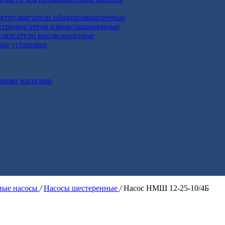
ктродвигатели общепромышленные
ктродвигатели взрывозащищенные
двигатели высоковольтные
ные установки
выми насосами
ые насосы
/
Насосы шестеренные
/
Насос НМШ 12-25-10/4Б