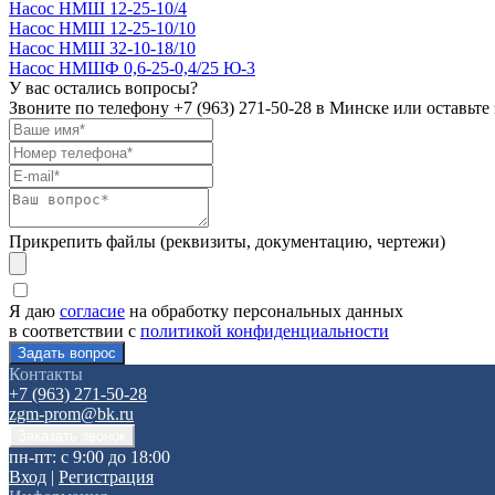
Насос НМШ 12-25-10/4
Насос НМШ 12-25-10/10
Насос НМШ 32-10-18/10
Насос НМШФ 0,6-25-0,4/25 Ю-3
У вас остались вопросы?
Звоните по телефону
+7 (963) 271-50-28
в Минске или оставьте 
Прикрепить файлы (реквизиты, документацию, чертежи)
Я даю
согласие
на обработку персональных данных
в соответствии с
политикой конфиденциальности
Контакты
+7 (963) 271-50-28
zgm-prom@bk.ru
пн-пт: с 9:00 до 18:00
Вход
|
Регистрация