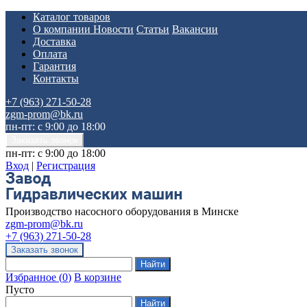
Каталог товаров
О компании
Новости
Статьи
Вакансии
Доставка
Оплата
Гарантия
Контакты
+7 (963) 271-50-28
zgm-prom@bk.ru
пн-пт: с 9:00 до 18:00
пн-пт: с 9:00 до 18:00
Вход
|
Регистрация
Производство насосного оборудования в Минске
zgm-prom@bk.ru
+7 (963) 271-50-28
Избранное
(
0
)
В корзине
Пусто