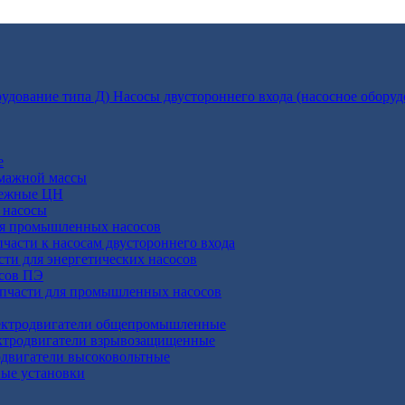
Насосы двустороннего входа (насосное оборуд
е
умажной массы
бежные ЦН
 насосы
ля промышленных насосов
пчасти к насосам двустороннего входа
сти для энергетических насосов
осов ПЭ
апчасти для промышленных насосов
ктродвигатели общепромышленные
ктродвигатели взрывозащищенные
двигатели высоковольтные
ные установки