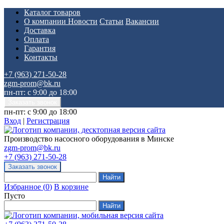
Каталог товаров
О компании
Новости
Статьи
Вакансии
Доставка
Оплата
Гарантия
Контакты
+7 (963) 271-50-28
zgm-prom@bk.ru
пн-пт: с 9:00 до 18:00
пн-пт: с 9:00 до 18:00
Вход
|
Регистрация
Производство насосного оборудования в Минске
zgm-prom@bk.ru
+7 (963) 271-50-28
Избранное
(
0
)
В корзине
Пусто