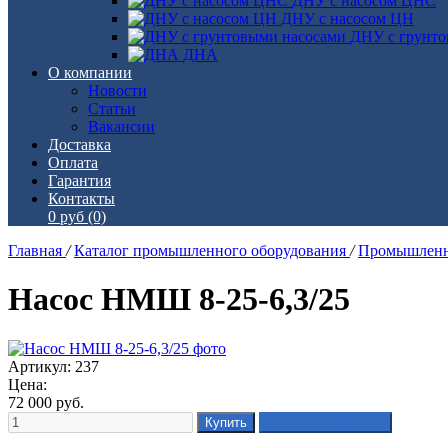
ДНУ с насосом ЦНС
ДНУ с насосом ЦН
ДНУ с грунто
ДНА
О компании
Новости
Статьи
Вакансии
Доставка
Оплата
Гарантия
Контакты
0 руб
(0)
Главная
/
Каталог промышленного оборудования
/
Промышленн
Насос НМШ 8-25-6,3/25
Артикул: 237
Цена:
72 000
руб.