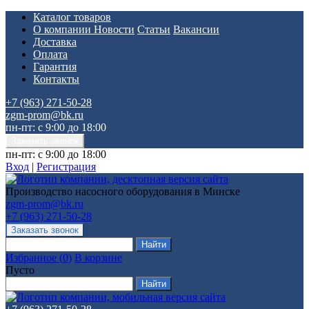
Каталог товаров
О компании
Новости
Статьи
Вакансии
Доставка
Оплата
Гарантия
Контакты
+7 (963) 271-50-28
zgm-prom@bk.ru
пн-пт: с 9:00 до 18:00
пн-пт: с 9:00 до 18:00
Вход
|
Регистрация
Производство насосного оборудования в Минске
zgm-prom@bk.ru
+7 (963) 271-50-28
Избранное
(
0
)
В корзине
Пусто