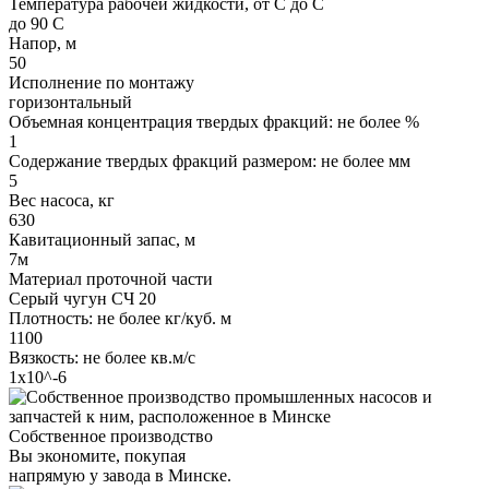
Температура рабочей жидкости, от С до С
до 90 С
Напор, м
50
Исполнение по монтажу
горизонтальный
Объемная концентрация твердых фракций: не более %
1
Содержание твердых фракций размером: не более мм
5
Вес насоса, кг
630
Кавитационный запас, м
7м
Материал проточной части
Серый чугун СЧ 20
Плотность: не более кг/куб. м
1100
Вязкость: не более кв.м/с
1х10^-6
Собственное производство
Вы экономите, покупая
напрямую у завода в Минске.