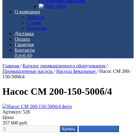
грунтовыми насосами
ДНА
О компании
Новости
Статьи
Вакансии
Доставка
Оплата
Гарантия
Контакты
0 руб
(0)
Главная
/
Каталог промышленного оборудования
/
Промышленные насосы
/
Насосы фекальные
/
Насос СМ 200-
150-500б/4
Насос СМ 200-150-500б/4
Артикул: 526
Цена:
357 600
руб.