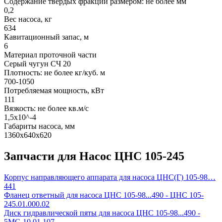
Содержание твердых фракций размером: не более мм
0,2
Вес насоса, кг
634
Кавитационный запас, м
6
Материал проточной части
Серый чугун СЧ 20
Плотность: не более кг/куб. м
700-1050
Потребляемая мощность, кВт
111
Вязкость: не более кв.м/с
1,5х10^-4
Габариты насоса, мм
1360х640х620
Запчасти для Насос ЦНС 105-245
Корпус направляющего аппарата для насоса ЦНС(Г) 105-98…
441
Фланец ответный для насоса ЦНС 105-98...490 - ЦНС 105-
245.01.000.02
Диск гидравлической пяты для насоса ЦНС 105-98...490 -
5МС-10.01.107