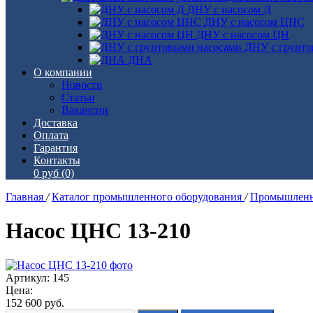
ДНУ с насосом Д
ДНУ с насосом ЦНС
ДНУ с насосом ЦН
ДНУ с грунто
ДНА
О компании
Новости
Статьи
Вакансии
Доставка
Оплата
Гарантия
Контакты
0 руб
(0)
Главная
/
Каталог промышленного оборудования
/
Промышленн
Насос ЦНС 13-210
Артикул: 145
Цена:
152 600
руб.