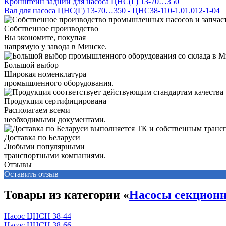
Кронштейн задний для насоса ЦНС(Г) 13-70…350
Вал для насоса ЦНС(Г) 13-70…350 - ЦНС38-110-1.01.012-1-04
Собственное производство
Вы экономите, покупая
напрямую у завода в Минске.
Большой выбор
Широкая номенклатура
промышленного оборудования.
Продукция сертифицирована
Располагаем всеми
необходимыми документами.
Доставка по Беларуси
Любыми популярными
транспортными компаниями.
Отзывы
Оставить отзыв
Товары из категории «
Насосы секцион
Насос ЦНСН 38-44
Насос ЦНСН 38-66