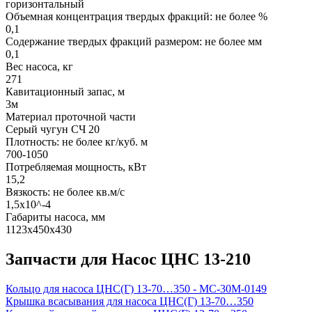
горизонтальный
Объемная концентрация твердых фракций: не более %
0,1
Содержание твердых фракций размером: не более мм
0,1
Вес насоса, кг
271
Кавитационный запас, м
3м
Материал проточной части
Серый чугун СЧ 20
Плотность: не более кг/куб. м
700-1050
Потребляемая мощность, кВт
15,2
Вязкость: не более кв.м/с
1,5х10^-4
Габариты насоса, мм
1123х450х430
Запчасти для Насос ЦНС 13-210
Кольцо для насоса ЦНС(Г) 13-70…350 - МС-30М-0149
Крышка всасывания для насоса ЦНС(Г) 13-70…350