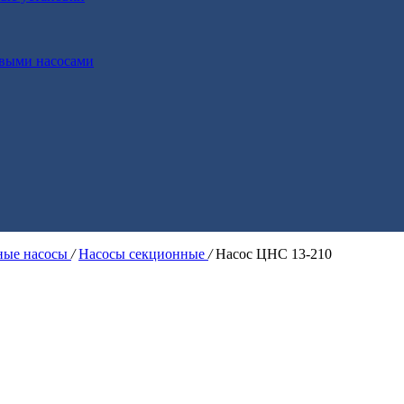
выми насосами
ые насосы
/
Насосы секционные
/
Насос ЦНС 13-210