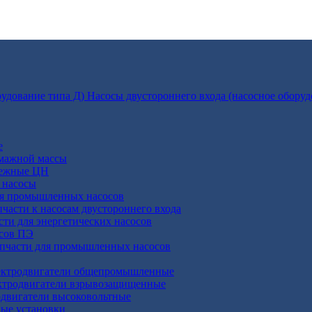
Насосы двустороннего входа (насосное оборуд
е
умажной массы
бежные ЦН
 насосы
ля промышленных насосов
пчасти к насосам двустороннего входа
сти для энергетических насосов
осов ПЭ
апчасти для промышленных насосов
ктродвигатели общепромышленные
ктродвигатели взрывозащищенные
двигатели высоковольтные
ные установки