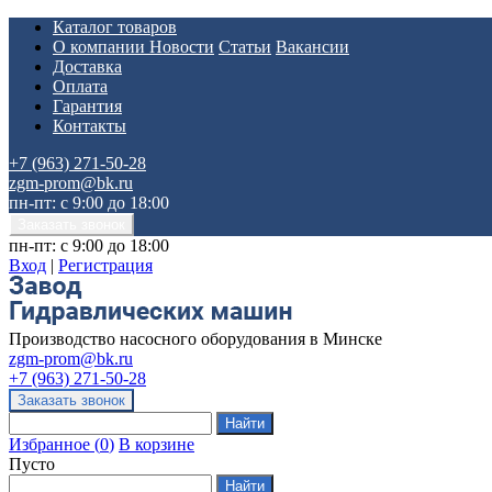
Каталог товаров
О компании
Новости
Статьи
Вакансии
Доставка
Оплата
Гарантия
Контакты
+7 (963) 271-50-28
zgm-prom@bk.ru
пн-пт: с 9:00 до 18:00
пн-пт: с 9:00 до 18:00
Вход
|
Регистрация
Производство насосного оборудования в Минске
zgm-prom@bk.ru
+7 (963) 271-50-28
Избранное
(
0
)
В корзине
Пусто