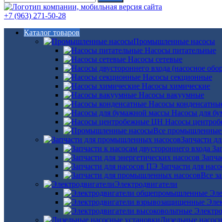
+7 (963) 271-50-28
Каталог товаров
Промышленные насосы
Насосы питательные
Насосы сетевые
Насосы секционные
Насосы химические
Насосы вакуумные
Насосы конденсатны
Насосы для б
Насосы центро
Все промышленные
Запчасти д
За
Запча
Запчасти для нас
Все з
Электродвигатели
Эле
Эле
Электро
Дизельные насос