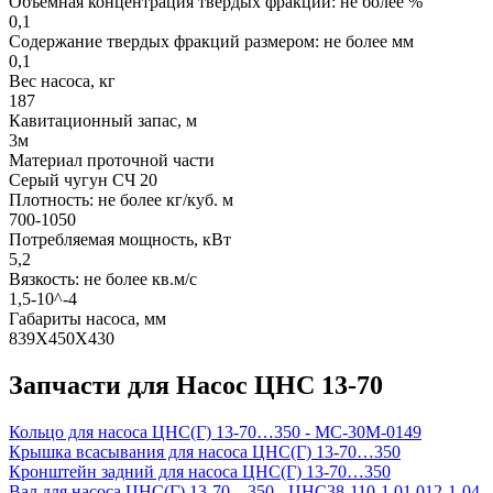
Объемная концентрация твердых фракций: не более %
0,1
Содержание твердых фракций размером: не более мм
0,1
Вес насоса, кг
187
Кавитационный запас, м
3м
Материал проточной части
Серый чугун СЧ 20
Плотность: не более кг/куб. м
700-1050
Потребляемая мощность, кВт
5,2
Вязкость: не более кв.м/с
1,5-10^-4
Габариты насоса, мм
839Х450Х430
Запчасти для Насос ЦНС 13-70
Кольцо для насоса ЦНС(Г) 13-70…350 - МС-30М-0149
Крышка всасывания для насоса ЦНС(Г) 13-70…350
Кронштейн задний для насоса ЦНС(Г) 13-70…350
Вал для насоса ЦНС(Г) 13-70…350 - ЦНС38-110-1.01.012-1-04