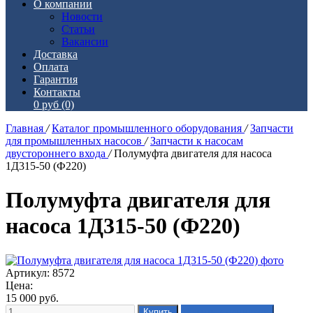
О компании
Новости
Статьи
Вакансии
Доставка
Оплата
Гарантия
Контакты
0 руб
(0)
Главная
/
Каталог промышленного оборудования
/
Запчасти
для промышленных насосов
/
Запчасти к насосам
двустороннего входа
/
Полумуфта двигателя для насоса
1Д315-50 (Ф220)
Полумуфта двигателя для
насоса 1Д315-50 (Ф220)
Артикул: 8572
Цена:
15 000
руб.