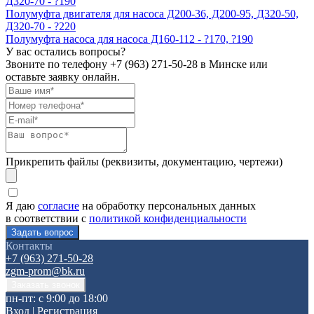
Д320-70 - ?190
Полумуфта двигателя для насоса Д200-36, Д200-95, Д320-50,
Д320-70 - ?220
Полумуфта насоса для насоса Д160-112 - ?170, ?190
У вас остались вопросы?
Звоните по телефону
+7 (963) 271-50-28
в Минске или
оставьте заявку онлайн.
Прикрепить файлы (реквизиты, документацию, чертежи)
Я даю
согласие
на обработку персональных данных
в соответствии с
политикой конфиденциальности
Контакты
+7 (963) 271-50-28
zgm-prom@bk.ru
пн-пт: с 9:00 до 18:00
Вход
|
Регистрация