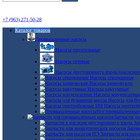
+7 (963) 271-50-28
Каталог товаров
Промышленные насосы
Насосы питательные
Насосы сетевые
Насосы двустороннего входа (насосное
Насосы секционные
Насосы химические
Насосы вакуумные
Насосы конденсатны
Насосы для б
Насосы центро
Все промышленные
Запчасти д
За
Запча
Запчасти для нас
Все з