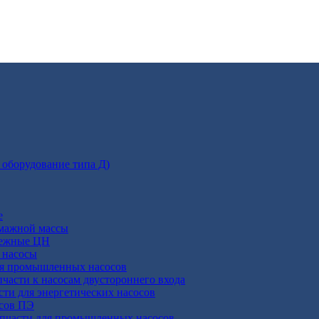
 оборудование типа Д)
е
умажной массы
бежные ЦН
 насосы
ля промышленных насосов
пчасти к насосам двустороннего входа
сти для энергетических насосов
осов ПЭ
апчасти для промышленных насосов