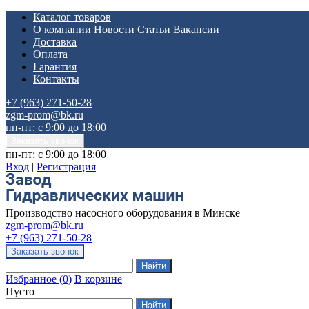
Каталог товаров
О компании
Новости
Статьи
Вакансии
Доставка
Оплата
Гарантия
Контакты
+7 (963) 271-50-28
zgm-prom@bk.ru
пн-пт: с 9:00 до 18:00
пн-пт: с 9:00 до 18:00
Вход
|
Регистрация
Производство насосного оборудования в Минске
zgm-prom@bk.ru
+7 (963) 271-50-28
Избранное
(
0
)
В корзине
Пусто