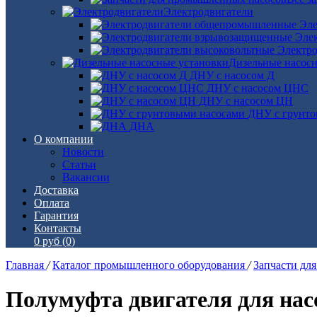
Электродвигатели
Эле
Эле
Электро
Дизельные насос
ДНУ с насосом Д
ДНУ с насосом ЦНС
ДНУ с насосом ЦН
ДНУ с грунто
ДНА
О компании
Новости
Статьи
Вакансии
Доставка
Оплата
Гарантия
Контакты
0 руб
(0)
Главная
/
Каталог промышленного оборудования
/
Запчасти дл
Полумуфта двигателя для насо