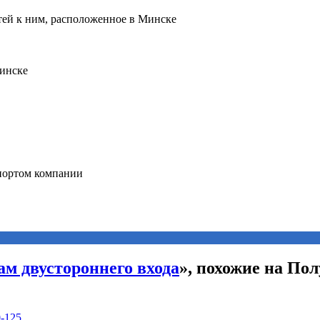
ам двустороннего входа
», похожие на По
0-125