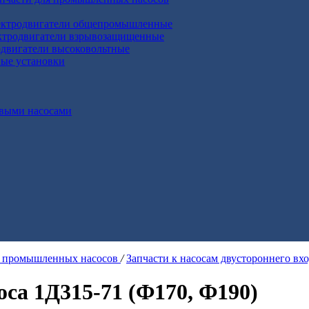
ктродвигатели общепромышленные
ктродвигатели взрывозащищенные
двигатели высоковольтные
ные установки
выми насосами
я промышленных насосов
/
Запчасти к насосам двустороннего вх
са 1Д315-71 (Ф170, Ф190)