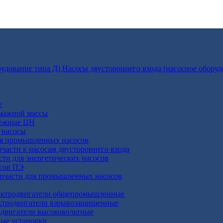
Насосы двустороннего входа (насосное оборуд
е
умажной массы
бежные ЦН
 насосы
ля промышленных насосов
пчасти к насосам двустороннего входа
сти для энергетических насосов
осов ПЭ
апчасти для промышленных насосов
ктродвигатели общепромышленные
ктродвигатели взрывозащищенные
двигатели высоковольтные
ные установки