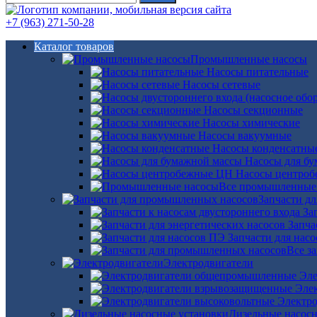
+7 (963) 271-50-28
Каталог товаров
Промышленные насосы
Насосы питательные
Насосы сетевые
Насосы секционные
Насосы химические
Насосы вакуумные
Насосы конденсатны
Насосы для б
Насосы центро
Все промышленные
Запчасти д
За
Запча
Запчасти для нас
Все з
Электродвигатели
Эле
Эле
Электро
Дизельные насос