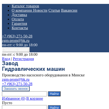
Каталог товаров
О компании
Новости
Статьи
Вакансии
Доставка
Оплата
Гарантия
Контакты
+7 (963) 271-50-28
zgm-prom@bk.ru
пн-пт: с 9:00 до 18:00
пн-пт: с 9:00 до 18:00
Вход
|
Регистрация
Производство насосного оборудования в Минске
zgm-prom@bk.ru
+7 (963) 271-50-28
Избранное
(
0
)
В корзине
Пусто