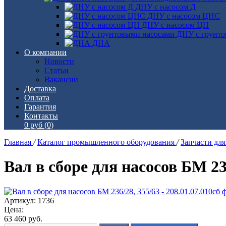
ДНУ с насосом Д
ДНУ с насосом ЦНС
ДНУ с насосом ЦН
ДНУ с грунто
ДНА
О компании
Новости
Статьи
Вакансии
Доставка
Оплата
Гарантия
Контакты
0 руб
(0)
Главная
/
Каталог промышленного оборудования
/
Запчасти дл
Вал в сборе для насосов БМ 236
Артикул: 1736
Цена:
63 460
руб.