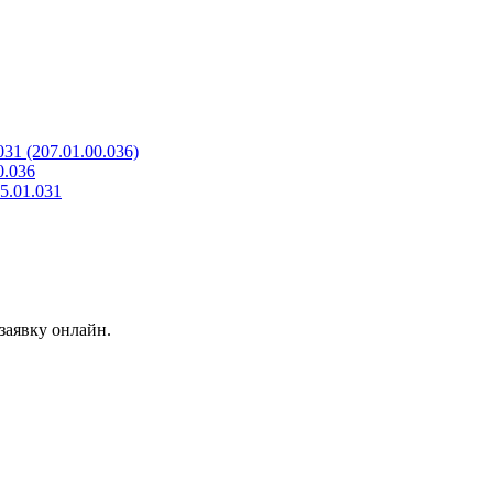
31 (207.01.00.036)
0.036
5.01.031
заявку онлайн.