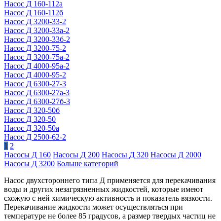
Насос Д 160-112а
Насос Д 160-112б
Насос Д 3200-33-2
Насос Д 3200-33а-2
Насос Д 3200-33б-2
Насос Д 3200-75-2
Насос Д 3200-75а-2
Насос Д 4000-95а-2
Насос Д 4000-95-2
Насос Д 6300-27-3
Насос Д 6300-27а-3
Насос Д 6300-27б-3
Насос Д 320-50б
Насос Д 320-50
Насос Д 320-50а
Насос Д 2500-62-2
1
2
Насосы Д 160
Насосы Д 200
Насосы Д 320
Насосы Д 2000
Насосы Д 3200
Больше категорий
Насос двухстороннего типа Д применяется для перекачивания
воды и других незагрязненных жидкостей, которые имеют
схожую с ней химическую активность и показатель вязкости.
Перекачивание жидкости может осуществляться при
температуре не более 85 градусов, а размер твердых частиц не