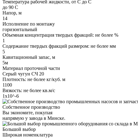
Температура рабочей жидкости, от С до С
до 90 С
Напор, м
14
Исполнение по монтажу
горизонтальный
Объемная концентрация твердых фракций: не более %
1
Содержание твердых фракций размером: не более мм
5
Кавитационный запас, м
5м
Материал проточной части
Серый чугун СЧ 20
Плотность: не более кг/куб. м
1100
Вязкость: не более кв.м/с
1х10^-6
Собственное производство
Вы экономите, покупая
напрямую у завода в Минске.
Большой выбор
Широкая номенклатура