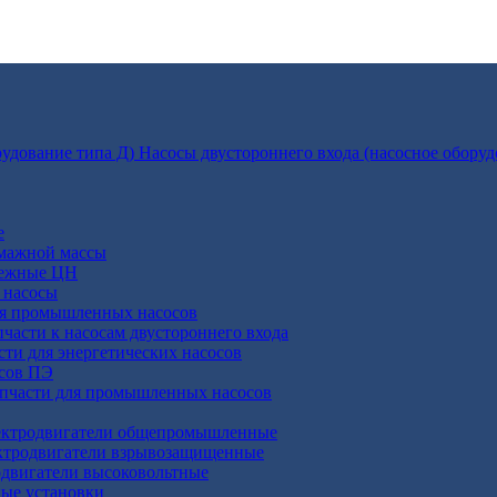
Насосы двустороннего входа (насосное оборуд
е
умажной массы
бежные ЦН
 насосы
ля промышленных насосов
пчасти к насосам двустороннего входа
сти для энергетических насосов
осов ПЭ
апчасти для промышленных насосов
ктродвигатели общепромышленные
ктродвигатели взрывозащищенные
двигатели высоковольтные
ные установки