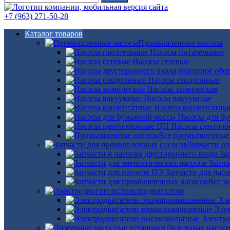
+7 (963) 271-50-28
Каталог товаров
Промышленные насосы
Насосы питательные
Насосы сетевые
Насосы секционные
Насосы химические
Насосы вакуумные
Насосы конденсатны
Насосы для б
Насосы центро
Все промышленные
Запчасти д
За
Запча
Запчасти для нас
Все з
Электродвигатели
Эле
Эле
Электро
Дизельные насос