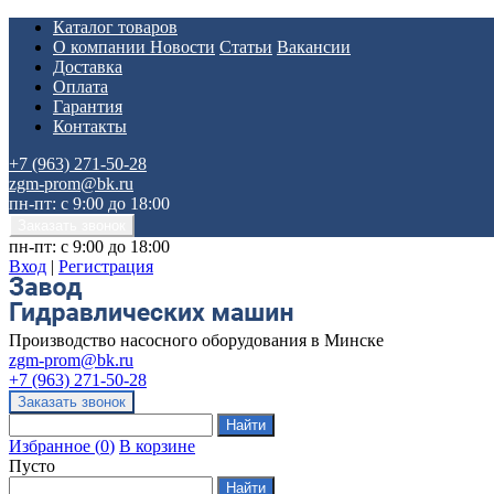
Каталог товаров
О компании
Новости
Статьи
Вакансии
Доставка
Оплата
Гарантия
Контакты
+7 (963) 271-50-28
zgm-prom@bk.ru
пн-пт: с 9:00 до 18:00
пн-пт: с 9:00 до 18:00
Вход
|
Регистрация
Производство насосного оборудования в Минске
zgm-prom@bk.ru
+7 (963) 271-50-28
Избранное
(
0
)
В корзине
Пусто