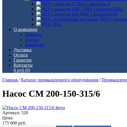
ДНУ с насосом Д
ДНУ с насосом ЦНС
ДНУ с насосом ЦН
ДНУ с грунто
ДНА
О компании
Новости
Статьи
Вакансии
Доставка
Оплата
Гарантия
Контакты
0 руб
(0)
Главная
/
Каталог промышленного оборудования
/
Промышленн
Насос СМ 200-150-315/6
Артикул: 520
Цена:
175 600
руб.