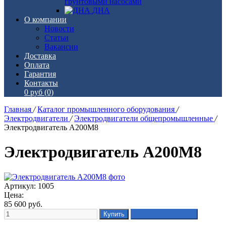
грунтовыми насосами
ДНА
О компании
Новости
Статьи
Вакансии
Доставка
Оплата
Гарантия
Контакты
0 руб
(0)
Главная
/
Каталог промышленного оборудования
/
Электродвигатели
/
Электродвигатели общепромышленные
/
Электродвигатель А200М8
Электродвигатель А200М8
Артикул: 1005
Цена:
85 600
руб.