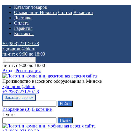
Каталог товаров
О компании
Новости
Статьи
Вакансии
Доставка
Оплата
Гарантия
Контакты
+7 (963) 271-50-28
zgm-prom@bk.ru
пн-пт: с 9:00 до 18:00
пн-пт: с 9:00 до 18:00
Вход
|
Регистрация
Производство насосного оборудования в Минске
zgm-prom@bk.ru
+7 (963) 271-50-28
Избранное
(
0
)
В корзине
Пусто