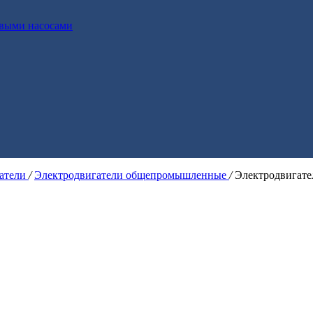
выми насосами
гатели
/
Электродвигатели общепромышленные
/
Электродвигат