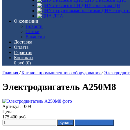
ДНУ с насосом ЦНС
ДНУ с насосом ЦН
ДНУ с грунто
ДНА
О компании
Новости
Статьи
Вакансии
Доставка
Оплата
Гарантия
Контакты
0 руб
(0)
Главная
/
Каталог промышленного оборудования
/
Электродви
Электродвигатель А250М8
Артикул: 1009
Цена:
175 400
руб.