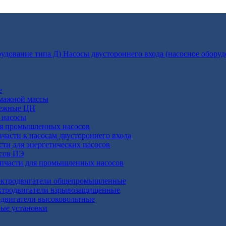
Насосы двустороннего входа (насосное оборуд
е
умажной массы
бежные ЦН
 насосы
ля промышленных насосов
пчасти к насосам двустороннего входа
сти для энергетических насосов
осов ПЭ
апчасти для промышленных насосов
ктродвигатели общепромышленные
ктродвигатели взрывозащищенные
двигатели высоковольтные
ные установки