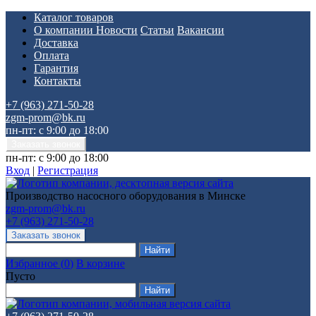
Каталог товаров
О компании
Новости
Статьи
Вакансии
Доставка
Оплата
Гарантия
Контакты
+7 (963) 271-50-28
zgm-prom@bk.ru
пн-пт: с 9:00 до 18:00
пн-пт: с 9:00 до 18:00
Вход
|
Регистрация
Производство насосного оборудования в Минске
zgm-prom@bk.ru
+7 (963) 271-50-28
Избранное
(
0
)
В корзине
Пусто