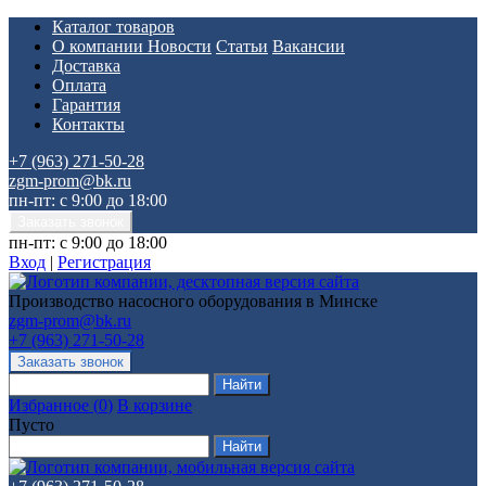
Каталог товаров
О компании
Новости
Статьи
Вакансии
Доставка
Оплата
Гарантия
Контакты
+7 (963) 271-50-28
zgm-prom@bk.ru
пн-пт: с 9:00 до 18:00
пн-пт: с 9:00 до 18:00
Вход
|
Регистрация
Производство насосного оборудования в Минске
zgm-prom@bk.ru
+7 (963) 271-50-28
Избранное
(
0
)
В корзине
Пусто