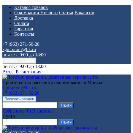
Каталог товаров
О компании
Новости
Статьи
Вакансии
Доставка
Оплата
Гарантия
Контакты
+7 (963) 271-50-28
zgm-prom@bk.ru
пн-пт: с 9:00 до 18:00
пн-пт: с 9:00 до 18:00
Вход
|
Регистрация
Производство насосного оборудования в Минске
zgm-prom@bk.ru
+7 (963) 271-50-28
Избранное
(
0
)
В корзине
Пусто