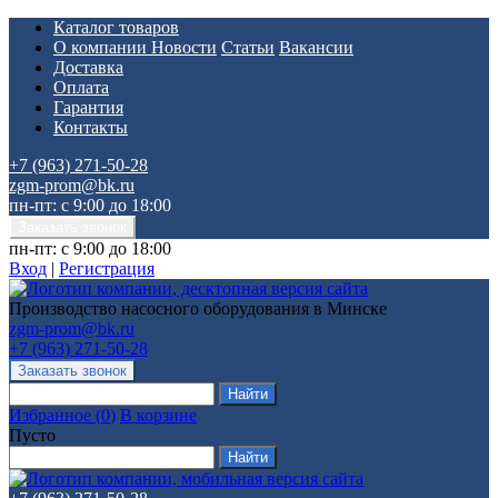
Каталог товаров
О компании
Новости
Статьи
Вакансии
Доставка
Оплата
Гарантия
Контакты
+7 (963) 271-50-28
zgm-prom@bk.ru
пн-пт: с 9:00 до 18:00
пн-пт: с 9:00 до 18:00
Вход
|
Регистрация
Производство насосного оборудования в Минске
zgm-prom@bk.ru
+7 (963) 271-50-28
Избранное
(
0
)
В корзине
Пусто