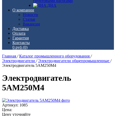
грунтовыми насосами
ДНА
О компании
Новости
Статьи
Вакансии
Доставка
Оплата
Гарантия
Контакты
0 руб
(0)
Главная
/
Каталог промышленного оборудования
/
Электродвигатели
/
Электродвигатели общепромышленные
/
Электродвигатель 5АМ250М4
Электродвигатель
5АМ250М4
Артикул: 1085
Цена:
Цену уточняйте