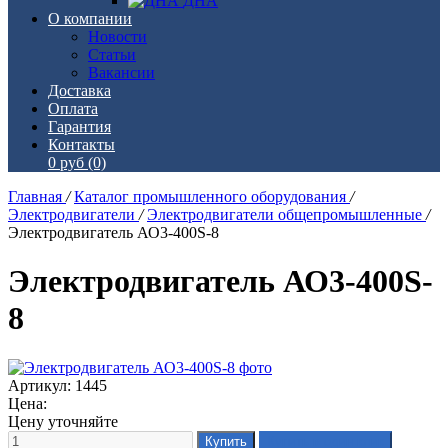
ДНА
О компании
Новости
Статьи
Вакансии
Доставка
Оплата
Гарантия
Контакты
0 руб
(0)
Главная
/
Каталог промышленного оборудования
/
Электродвигатели
/
Электродвигатели общепромышленные
/
Электродвигатель АО3-400S-8
Электродвигатель АО3-400S-
8
Артикул: 1445
Цена:
Цену уточняйте