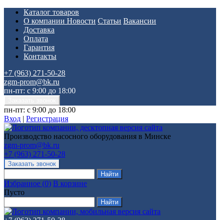
Каталог товаров
О компании
Новости
Статьи
Вакансии
Доставка
Оплата
Гарантия
Контакты
+7 (963) 271-50-28
zgm-prom@bk.ru
пн-пт: с 9:00 до 18:00
пн-пт: с 9:00 до 18:00
Вход
|
Регистрация
Производство насосного оборудования в Минске
zgm-prom@bk.ru
+7 (963) 271-50-28
Избранное
(
0
)
В корзине
Пусто